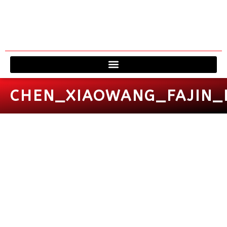
Viagem à 
Fale 
CHEN_XIAOWANG_FAJIN