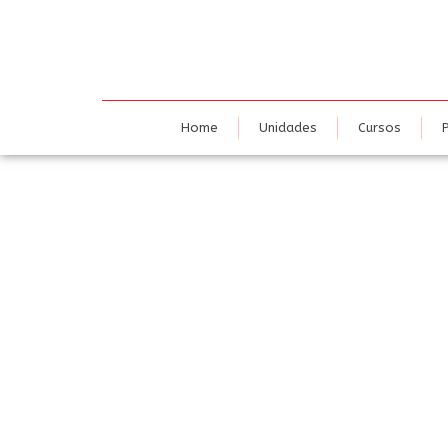
Home
U
Home
Unidades
Cursos
SEM. TAI CHI CHEN 
2016-2