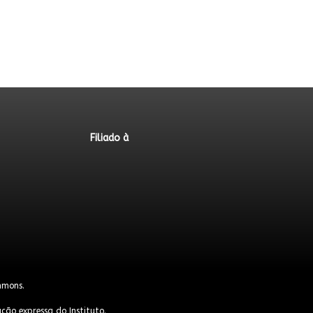
Filiado à
mmons
.
ção expressa do Instituto.