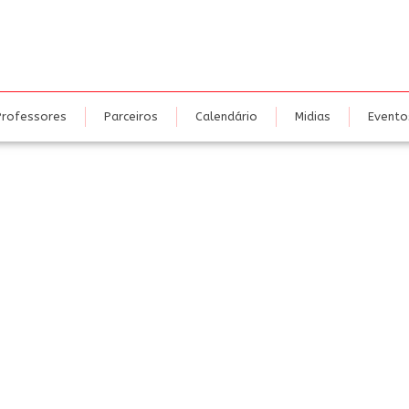
nidades
Cursos
Professores
Parceiros
Calendário
Mi
Professores
Parceiros
Calendário
Midias
Evento
COM MESTRE WU JIANG – B