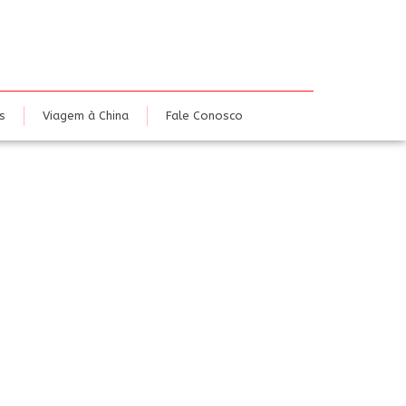
dias
Eventos
Viagem à China
Fale Conosco
s
Viagem à China
Fale Conosco
RASÍLIA – JUN-JUL-