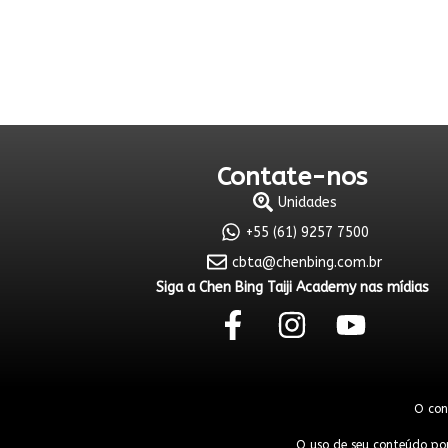
Contate-nos
Unidades
+55 (61) 9257 7500
cbta@chenbing.com.br
Siga a Chen Bing Taiji Academy nas mídias
O con
O uso de seu conteúdo por