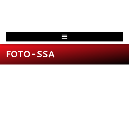
Viagem à 
Fale 
FOTO-SSA