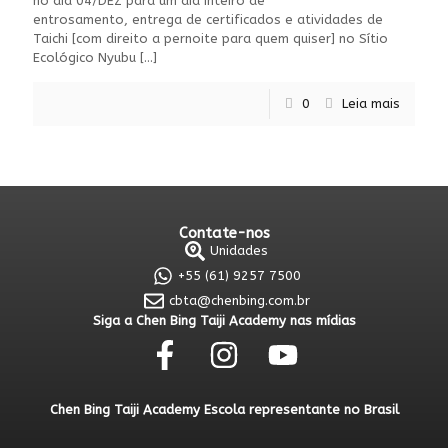
no dia 04/DEZ para um dia inteiro de
entrosamento, entrega de certificados e atividades de
Taichi [com direito a pernoite para quem quiser] no Sítio
Ecológico Nyubu
[…]
0
Leia mais
Contate-nos
Unidades
+55 (61) 9257 7500
cbta@chenbing.com.br
Siga a Chen Bing Taiji Academy nas mídias
Chen Bing Taiji Academy Escola representante no Brasil