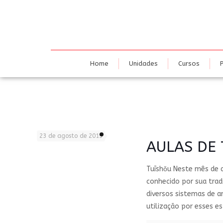
Home
U
Home
Unidades
Cursos
TUISHOU
23 de agosto de 2013
AULAS DE 
Tuīshǒu Neste mês de ag
conhecido por sua trad
diversos sistemas de ar
utilização por esses es