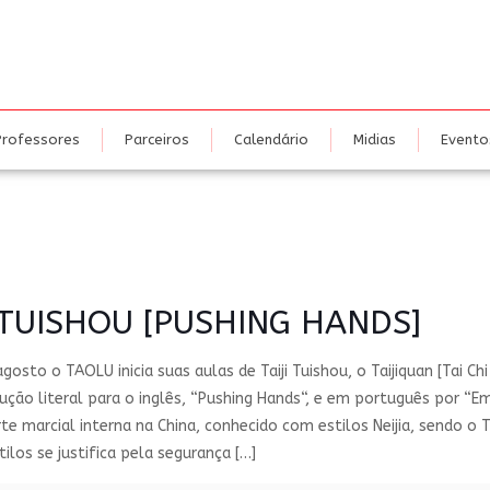
nidades
Cursos
Professores
Parceiros
Calendário
Mi
Professores
Parceiros
Calendário
Midias
Evento
TUISHOU [PUSHING HANDS]
osto o TAOLU inicia suas aulas de Taiji Tuishou, o Taijiquan [Tai C
ução literal para o inglês, “Pushing Hands“, e em português por “Em
te marcial interna na China, conhecido com estilos Neijia, sendo o 
tilos se justifica pela segurança
[…]