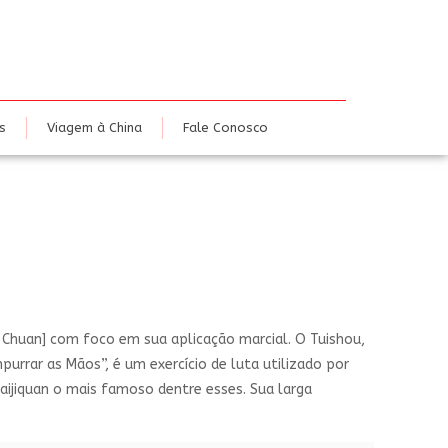
dias
Eventos
Viagem à China
Fale Conosco
s
Viagem à China
Fale Conosco
hi Chuan] com foco em sua aplicação marcial. O Tuishou,
purrar as Mãos”, é um exercício de luta utilizado por
Taijiquan o mais famoso dentre esses. Sua larga