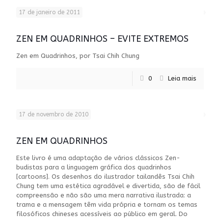
17 de janeiro de 2011
ZEN EM QUADRINHOS – EVITE EXTREMOS
Zen em Quadrinhos, por Tsai Chih Chung
0
Leia mais
17 de novembro de 2010
ZEN EM QUADRINHOS
Este livro é uma adaptação de vários clássicos Zen-
budistas para a linguagem gráfica dos quadrinhos
[cartoons]. Os desenhos do ilustrador tailandês Tsai Chih
Chung tem uma estética agradável e divertida, são de fácil
compreensão e não são uma mera narrativa ilustrada: a
trama e a mensagem têm vida própria e tornam os temas
filosóficos chineses acessíveis ao público em geral. Do