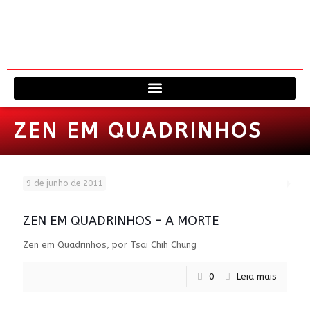
Viagem à 
Fale 
ZEN EM QUADRINHOS
9 de junho de 2011
ZEN EM QUADRINHOS – A MORTE
Zen em Quadrinhos, por Tsai Chih Chung
0
Leia mais