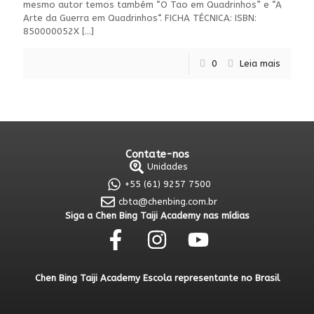
mesmo autor temos também “O Tao em Quadrinhos” e “A
Arte da Guerra em Quadrinhos“. FICHA TÉCNICA: ISBN:
850000052X
[…]
0
Leia mais
Contate-nos
Unidades
+55 (61) 9257 7500
cbta@chenbing.com.br
Siga a Chen Bing Taiji Academy nas mídias
Chen Bing Taiji Academy Escola representante no Brasil