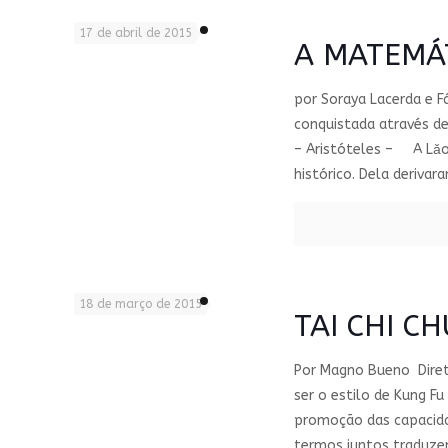
17 de abril de 2015
A MATEMÁT
por Soraya Lacerda e F
conquistada através d
– Aristóteles – A Lǎo
histórico. Dela deriva
18 de março de 2015
TAI CHI C
Por Magno Bueno Diret
ser o estilo de Kung F
promoção das capacidade
termos juntos traduze