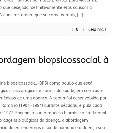
 férias. Famílias de malas prontas para viagem. E
 que desejada, definitivamente elas causam a
a. Alguns reclamam que se come demais,
[…]
0
Leia mais
bordagem biopsicossocial à
ine biopsicossocial (BPS) como aquilo que está
icos, psicológicos e sociais da saúde, em contraste
édicos de uma doença. A teoria foi desenvolvida por
n Romano (1904-1994) durante décadas, e publicada
m 1977. Enquanto que o modelo biomédico tradicional
bordagens biológicas da doença, a abordagem
ância de entendermos a saúde humana e a doença sob