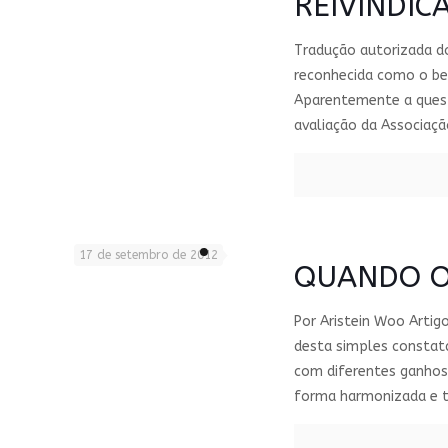
REIVINDIC
Tradução autorizada do
reconhecida como o ber
Aparentemente a questã
avaliação da Associaçã
17 de setembro de 2012
QUANDO O
Por Aristein Woo Artig
desta simples constat
com diferentes ganhos
forma harmonizada e t