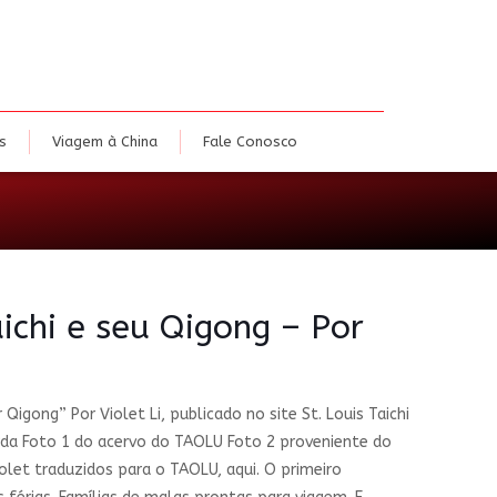
dias
Eventos
Viagem à China
Fale Conosco
s
Viagem à China
Fale Conosco
ichi e seu Qigong – Por
r Qigong” Por Violet Li, publicado no site St. Louis Taichi
da Foto 1 do acervo do TAOLU Foto 2 proveniente do
iolet traduzidos para o TAOLU, aqui. O primeiro