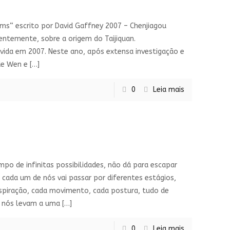
ims“ escrito por David Gaffney 2007 – Chenjiagou
entemente, sobre a origem do Taijiquan.
lvida em 2007. Neste ano, após extensa investigação e
de Wen e
[…]
0
Leia mais
po de infinitas possibilidades, não dá para escapar
cada um de nós vai passar por diferentes estágios,
espiração, cada movimento, cada postura, tudo de
e nós levam a uma
[…]
0
Leia mais