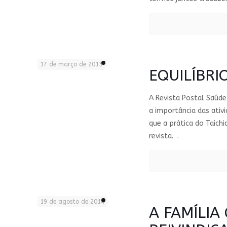
17 de março de 2015
EQUILÍBRI
A Revista Postal Saúd
a importância das ativ
que a prática do Taich
revista. .
19 de agosto de 2014
A FAMÍLIA