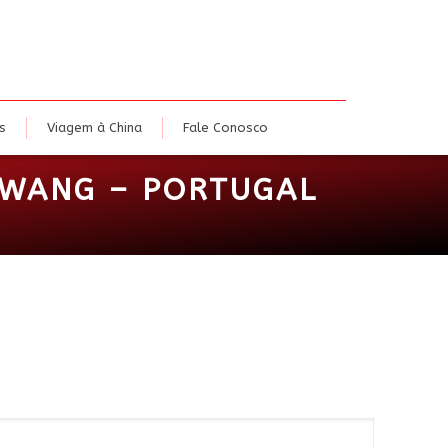
dias
Eventos
Viagem à China
Fale Conosco
s
Viagem à China
Fale Conosco
AOWANG – PORTUGAL