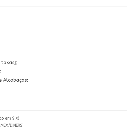
 taxas];
;
 e Alcobaças;
do em 9 X)
AMEX/DINERS]