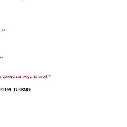
 **
**
e deverá ser paga no local **
IRTUAL TURISMO
: