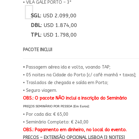
• VILA GALÉ PORTO – 3*
SGL
: USD 2.099,00
DBL
: USD 1.874,00
TPL
: USD 1.798,00
PACOTE INCLUI
•
Passagem aérea ida e volta, voando TAP;
• 05 noites na Cidade do Porto [c/ café manhã + taxas];
• Traslados de chegada e saída em Porto;
• Seguro viagem.
OBS.: O pacote NÃO inclui a inscrição do Seminário
PREÇOS SEMINÁRIO POR PESSOA [Em Euros]:
• Por cada dia: € 65,00
• Seminário Completo: € 240,00
OBS.: Pagamento em dinheiro, no local do evento.
PREÇOS – EXTENSÃO OPCIONAL LISBOA [3 NOITES]