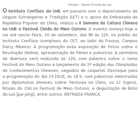
Chang’e : Deusa Chinesa da Lua
O
Instituto Confúcio da UnB
, em parceria com o departamento de
Línguas Estrangeiras e Tradução (LET) e o apoio da Embaixada da
República Popular da China, realiza a
II Semana da Cultura Chinesa
na UnB: o Festival Chinês do Meio Outono
. O evento começa hoje e
vai até sexta-feira, 30 de setembro, das 8h às 12h, no prédio do
Instituto Confúcio (complexo do CET, ao lado da Fiocruz, Campus
Darcy Ribeiro). A programação inclui exposição de fotos sobre a
Revolução (Xinhai), apresentação de filmes e palestras. A cerimônia
de abertura será realizada às 12h, com palestra sobre o tema
Festival do Meio Outono e lançamento da 3ª edição das Olimpíadas
de Conhecimentos Chineses, seguidos de coquetel. Destaque para
a programação do dia 29 [QUI], às 18 h, com palestras ministradas
por diplomatas chineses sobre: Festivais na China, os 12 Signos,
Rituais do Chá no Festival de Meio Outono, e degustação de Bolo
da Lua [
jue ping
], entre outros. ENTRADA FRANCA.