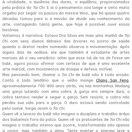
A vitalidade, a ausência das dores, o equilíbrio, proporcionados
pela prática do
Tai Chi
. E ai o pensamento voa longe e sinto muito
orgulho por seguir os passos do mestre Woo, que há quase quatro
décadas tomou para si a missão de dividir seu conhecimento da
arte, contagiando tanta gente, que hoje é possível ouvir essas
histórias.
Voltemos à narrativa. Estava Dra Silvia em mais uma manhã de
Tai
Chi
com seus alunos debaixo das árvores no posto de saúde
quando o diretor recém nomeado observa a movimentação. Após
alguns dias de análise, ele que também é estudante de artes
marciais dá o seu veredicto: achei que esse tal de tai chi fosse um
balé, agora posso afirmar com certeza de que é uma excelente
arte marcial, com movimentos de ataque e defesa. Incrível.
Mas pensando bem, chamar o
Tai Chi
de balé não é todo errado.
Conta o lado lendário que o velho monge
Chang San Feng
,
aproximadamente 700-800 anos atrás, viu nas montanhas Wudang
uma garça lutando com uma cobra. A garça era sempre dura, a
cobra tentava render e seguir a garça. Sem resistir, a cobra não
perdeu sua vida para a garça. O duro estava sendo controlado
pelo suave. Surgiu assim o
Tai Chi
.
Quem vê a leveza do balé não imagina a disciplina e trabalho árduo
dos bailarinos fora do palco. Quem vê os praticantes de
Tai Chi
não
imagina o trabalho interno que ocorre, transformando não apenas
o corpo, mas também a alma. Tente manter a energia leve e