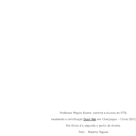
Professor Magno Bueno (centro) e alunos do IFTB,
r
ecebendo a certificação
Duan Wei
em Chenjiagou – China (2011
Dra Silvia é a segunda a partir da direita.
Foto :: Roberto Togawa