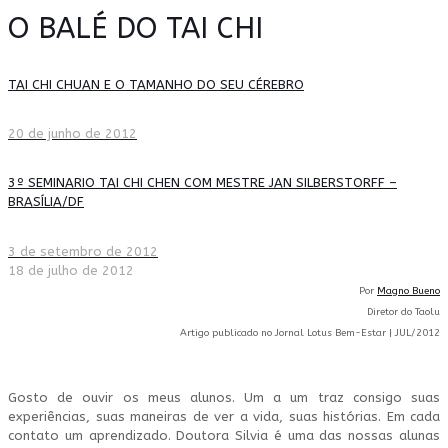
O BALÉ DO TAI CHI
TAI CHI CHUAN E O TAMANHO DO SEU CÉREBRO
20 de junho de 2012
3º SEMINARIO TAI CHI CHEN COM MESTRE JAN SILBERSTORFF –
BRASÍLIA/DF
3 de setembro de 2012
18 de julho de 2012
Por
Magno Bueno
Diretor do Taolu
Artigo publicado no Jornal Lotus Bem-Estar | JUL/2012
Gosto de ouvir os meus alunos. Um a um traz consigo suas
experiências, suas maneiras de ver a vida, suas histórias. Em cada
contato um aprendizado. Doutora Silvia é uma das nossas alunas