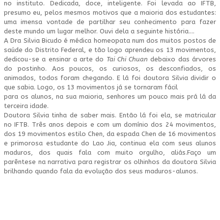
no instituto. Dedicada, doce, inteligente. Foi levada ao IFTB,
presumo eu, pelos mesmos motivos que a maioria dos estudantes:
uma imensa vontade de partilhar seu conhecimento para fazer
deste mundo um lugar melhor. Ouvi dela a seguinte história….
A Dra Silvia Bicudo é médica homeopata num dos muitos postos de
saúde do Distrito Federal, e tão logo aprendeu os 13 movimentos,
dedicou-se a ensinar a arte do
Tai Chi Chuan
debaixo das árvores
do postinho. Aos poucos, os curiosos, os desconfiados, os
animados, todos foram chegando. E lá foi doutora Silvia dividir o
que sabia. Logo, os 13 movimentos já se tornaram fácil
para os alunos, na sua maioria, senhores um pouco mais prá lá da
terceira idade.
Doutora Silvia tinha de saber mais. Então lá foi ela, se matricular
no IFTB. Três anos depois e com um domínio dos 24 movimentos,
dos 19 movimentos estilo Chen, da espada Chen de 16 movimentos
e primorosa estudante do Lao Jia, continua ela com seus alunos
maduros, dos quais fala com muito orgulho, aliás.Faço um
parêntese na narrativa para registrar os olhinhos da doutora Silvia
brilhando quando fala da evolução dos seus maduros-alunos.